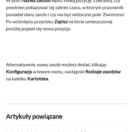
W polu 
Nazwa zasobu
 wpisz nową pozycję. Zdecyduj, czy 
powinien pokazywać się zakres czasu, w którym pracownik 
posiadał dany zasób i czy ma być widoczne pole ‘Zwrócono’. 
Po wciśnięciu przycisku 
Zapisz 
na liście umieszczonej 
poniżej pojawi się nowa pozycja.
Alternatywnie, nowy zasób możesz dodać, klikając 
Konfiguracja 
w lewym menu, następnie 
Rodzaje zasobów
na kafelku 
Kartoteka
.
Artykuły powiązane