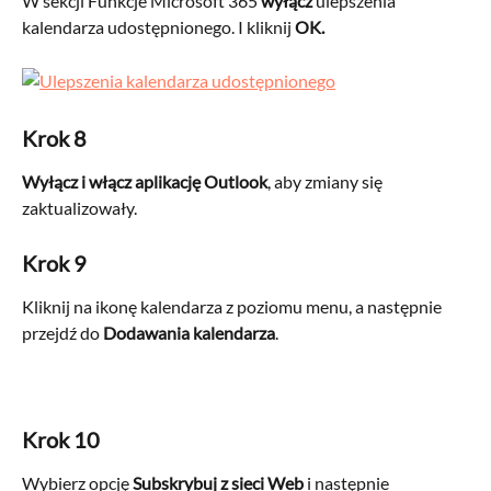
W sekcji Funkcje Microsoft 365 
wyłącz
 ulepszenia 
kalendarza udostępnionego. I kliknij 
OK.
Krok 8
Wyłącz i włącz aplikację Outlook
, aby zmiany się 
zaktualizowały.  
Krok 9
Kliknij na ikonę kalendarza z poziomu menu, a następnie 
przejdź do 
Dodawania kalendarza
. 
Krok 10
Wybierz opcję 
Subskrybuj z sieci Web
 i następnie 